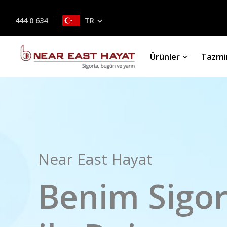
444 0 634
TR
Ürünler
Tazmi
Near East Hayat
Benim Sigo