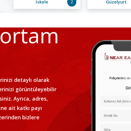
2
İskele
Güzelyurt
gortam
inizi detaylı olarak
erinizi görüntüleyebilir
niz. Ayrıca, adres,
ne ait katkı payı
üzerinden bizlere