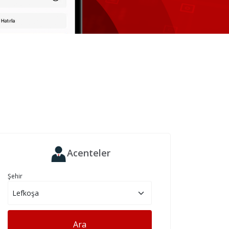
Acenteler
Şehir
Ara