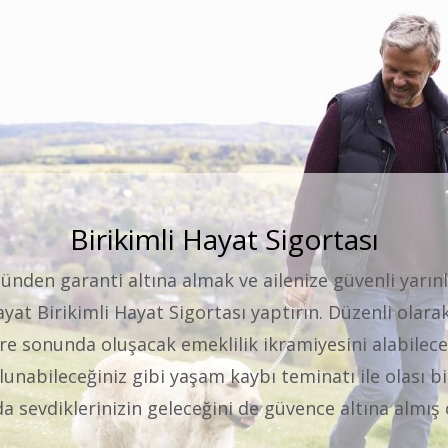
Eğitim Sigortası
ğımız çocuklarımızın, başarılı ve mutlu bir yaşamları 
rı için büyük çaba sarf ediyoruz.Yıllık 10-75 bin TL’y
 yıl ciddi oranlarda artıyor. Bu maliyetlerle çocuğum
iski var. İşte bu riski ortadan kaldırmak için Near Ea
sizlere Eğitim Sigortası ürünümüzü sunuyoruz.