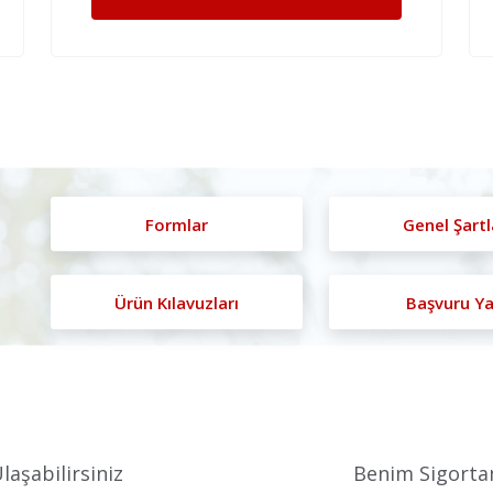
Formlar
Genel Şartl
Ürün Kılavuzları
Başvuru Y
aşabilirsiniz
Benim Sigorta