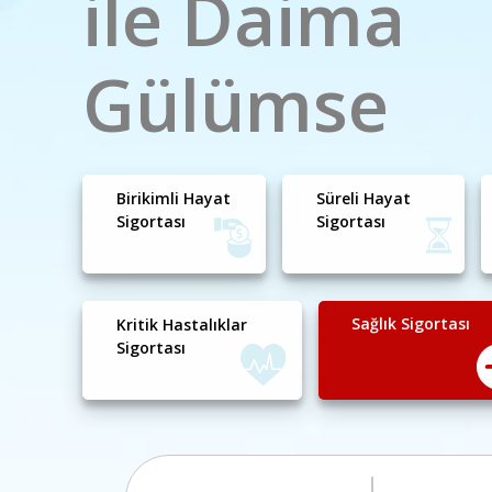
ile Daima
Gülümse
Birikimli Hayat
Süreli Hayat
Sigortası
Sigortası
Sağlık Sigortası
Kritik Hastalıklar
Sigortası