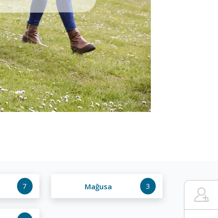
7
3
Mağusa