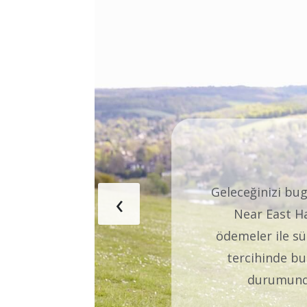
En değerli varlı
‹
eğitim almala
masrafları her
yarıda kalma r