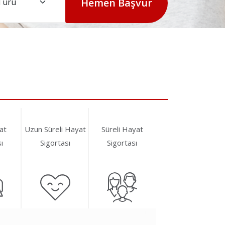
Hemen Başvur
yat
Uzun Süreli Hayat
Süreli Hayat
ı
Sigortası
Sigortası