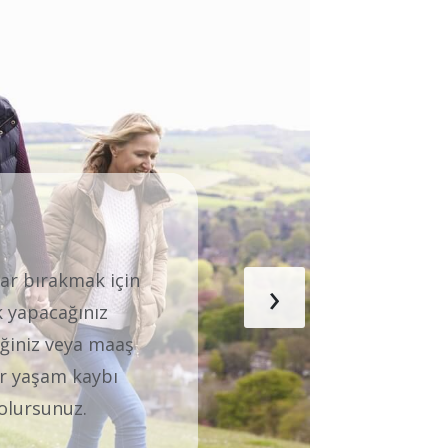
olması ve iyi bir
›
e varan eğitim
uzun eğitiminin
st Hayat olarak